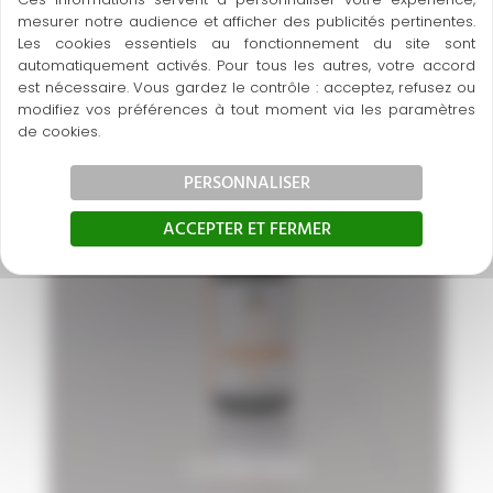
mesurer notre audience et afficher des publicités pertinentes.
Lion Mane (Hydne hérisson)
Les cookies essentiels au fonctionnement du site sont
automatiquement activés. Pour tous les autres, votre accord
est nécessaire. Vous gardez le contrôle : acceptez, refusez ou
modifiez vos préférences à tout moment via les paramètres
de cookies.
PERSONNALISER
ACCEPTER ET FERMER
Cordyceps