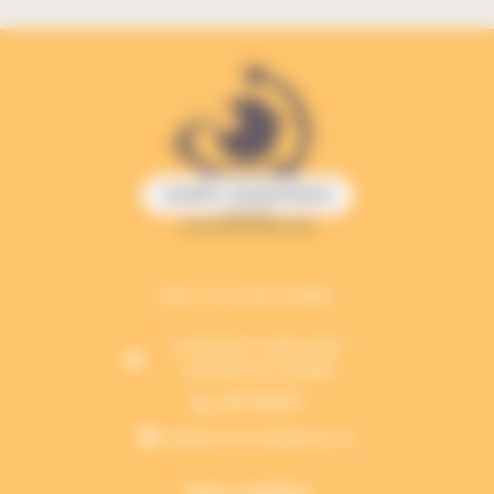
Nos coordonnées
LE CROUZET, 34490 SAINT-
NAZAIRE-DE-LADAREZ
0637766978
happynanotech@gmail.com
Liens rapides